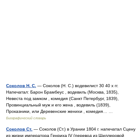
Соколов Н. С.
— Соколов (Н. С.) водевилист 30 40 х гг.
Напечатал: Барон Брамбеус , водевиль (Москва, 1835),
Невеста под замком , комедия (Санкт Петербург, 1839),
Провинциальный муж и его жена , водевиль (1839),
Проказники, или Деревенские женихи , комедия… …
Биографический словарь
Соколов Ст.
— Соколов (Ст.) в Урании 1804 г. напечатал Сцену
из жизни императора Генриха IV (перевод из Шиллеровой