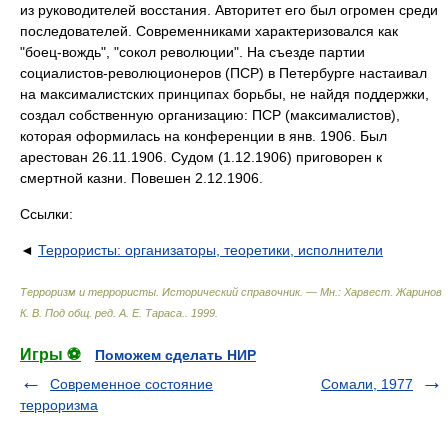
из руководителей восстания. Авторитет его был огромен среди
последователей. Современниками характеризовался как
"боец-вождь", "сокол революции". На съезде партии
социалистов-революционеров (ПСР) в Петербурге настаивал
на максималистских принципах борьбы, не найдя поддержки,
создал собственную организацию: ПСР (максималистов),
которая оформилась на конференции в янв. 1906. Был
арестован 26.11.1906. Судом (1.12.1906) приговорен к
смертной казни. Повешен 2.12.1906.
Ссылки:
◄
Террористы: организаторы, теоретики, исполнители
Терроризм и террористы. Исторический справочник. — Мн.: Харвест
.
Жаринов
К. В. Под общ. ред. А. Е. Тараса.
.
1999
.
Игры ⚽
Поможем сделать НИР
Современное состояние
Сомали, 1977
терроризма