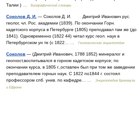
Талии ) …
Биографический словарь
Соколов Д. И.
— Соколов Д. И. Дмитрий Иванович pyc.
геолог, чл. Poc. академии (1839). Пo окончании Горн.
кадетского корпуса в Петербурге (1805) преподавал там же (до
1841). Oдновременно (1822 44) читал курс геол. наук в
Петербургском ун те (c 1822… …
Геологическая энциклопедия
Соколов
— (Дмитрий Иванович, 1788 1852) минералог и
геогност,воспитывался в горном кадетском корпусе; по
окончании курса, в 1805 г.,оставлен был при том же заведении
преподавателем горных наук. С 1822 по1844 г. состоял
профессором спб. унив. по кафедре… …
Энциклопедия Брокгауза
и Ефрона