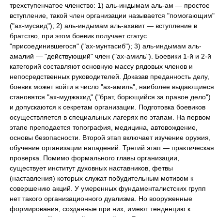
трехступенчатое членство: 1) аль-индымам аль-ам — простое
вступление, такой член организации называется "помогающим"
("ах-мусаид"); 2) аль-индымам аль-ахавит — вступление в
братство, при этом боевик получает статус
"присоединившегося" ("ах-мунтасиб"); 3) аль-индымам аль-
амалий — "действующий" член ("ах-амиль"). Боевики 1-й и 2-й
категорий составляют основную массу рядовых членов и
непосредственных руководителей. Доказав преданность делу,
боевик может войти в число "ах-амиль", наиболее выдающиеся
становятся "ах-муджахид" ("брат, борющийся за правое дело")
и допускаются к секретам организации. Подготовка боевиков
осуществляется в специальных лагерях по этапам. На первом
этапе преподается топография, медицина, автовождение,
основы безопасности. Второй этап включает изучение оружия,
обучение организации нападений. Третий этап — практическая
проверка. Помимо формального главы организации,
существует институт духовных наставников, фетвы
(наставления) которых служат побудительным мотивом к
совершению акций. У умеренных фундаменталистских групп
нет такого организационного дуализма. Но вооруженные
формирования, созданные при них, имеют тенденцию к