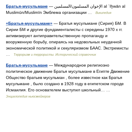
Братья-мусульмане
— الإخوان المسلمون/المسلمين al ʾIḫwān al
Muslimūn/Muslimīn Эмблема организации …
Википедия
«Братья-мусульмане»
— Братья мусульмане (Сирия) БМ. В
Сирии БМ и другие фундаменталисты с середины 1970 х гг.
активизируют антиправительственную пропаганду и
вооруженную борьбу, опираясь на недовольных неудачной
экономической политикой и секуляризмом БААС. Экстремисты
…
Терроризм и террористы. Исторический справочник
Братья-мусульмане
— Международное религиозно
политическое движение Братья мусульмане в Египте Движение
Общество братьев мусульман , более известное как Братья
мусульмане , было создано в 1928 году в египетском городе
Исмаилия. Его основателем выступил школьный… …
Энциклопедия ньюсмейкеров