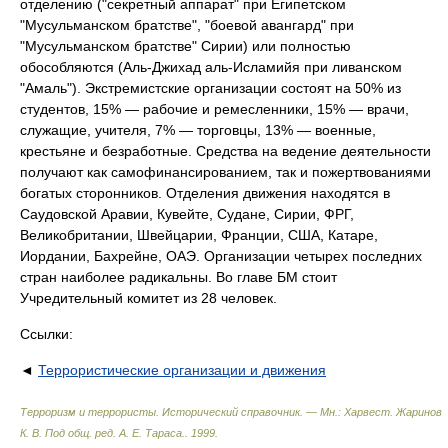
отделению ("секретный аппарат" при Египетском
"Мусульманском братстве", "боевой авангард" при
"Мусульманском братстве" Сирии) или полностью
обособляются (Аль-Джихад аль-Исламийя при ливанском
"Амаль"). Экстремистские организации состоят на 50% из
студентов, 15% — рабочие и ремесленники, 15% — врачи,
служащие, учителя, 7% — торговцы, 13% — военные,
крестьяне и безработные. Средства на ведение деятельности
получают как самофинансированием, так и пожертвованиями
богатых сторонников. Отделения движения находятся в
Саудовской Аравии, Кувейте, Судане, Сирии, ФРГ,
Великобритании, Швейцарии, Франции, США, Катаре,
Иордании, Бахрейне, ОАЭ. Организации четырех последних
стран наиболее радикальны. Во главе БМ стоит
Учредительный комитет из 28 человек.
Ссылки:
◄
Террористические организации и движения
Терроризм и террористы. Исторический справочник. — Мн.: Харвест
.
Жаринов
К. В. Под общ. ред. А. Е. Тараса.
.
1999
.