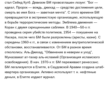
стал Сейид Кутб. Девизом БМ провозглашен лозунг: "Бог —
идеал, Пророк — вождь, джихад — средство достижения цели,
смерть во имя Бога — заветная мечта". С этого времени БМ
превращаются в экстремистскую организацию, использующую
в борьбе террористические методы. Эмблема движения —
Коран с двумя скрещенными саблями. В 1940—50-х гг.
проведена серия убийств политиков, 1954 — покушение на
Насера, после чего БМ были разгромлены (аресты, казни). С
середины 1960-х гг., в связи с изменением внутриполитической
обстановки, восстанавливаются. От БМ в разное время
откололись: Аль-Джихад, "Обвинение в неверии и уход",
Муназзамат ат-тахир аль-исламий (Организация исламского
освобождения). В нач. 1970-х гг. БМ переживают ренессанс.
БМ легализуются в Египте, в Саудовской Аравии создана штаб-
квартира организации. Активно используют т. н. нефтяные
деньги, в Египте издают журнал.