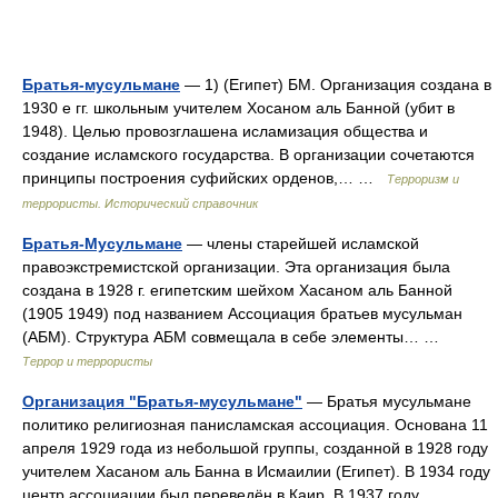
Братья-мусульмане
— 1) (Египет) БМ. Организация создана в
1930 е гг. школьным учителем Хосаном аль Банной (убит в
1948). Целью провозглашена исламизация общества и
создание исламского государства. В организации сочетаются
принципы построения суфийских орденов,… …
Терроризм и
террористы. Исторический справочник
Братья-Мусульмане
— члены старейшей исламской
правоэкстремистской организации. Эта организация была
создана в 1928 г. египетским шейхом Хасаном аль Банной
(1905 1949) под названием Ассоциация братьев мусульман
(АБМ). Структура АБМ совмещала в себе элементы… …
Террор и террористы
Организация "Братья-мусульмане"
— Братья мусульмане
политико религиозная панисламская ассоциация. Основана 11
апреля 1929 года из небольшой группы, созданной в 1928 году
учителем Хасаном аль Банна в Исмаилии (Египет). В 1934 году
центр ассоциации был переведён в Каир. В 1937 году …